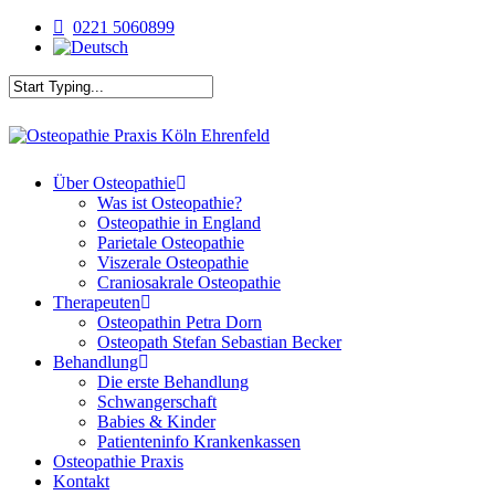
Skip
0221 5060899
to
main
content
Close
Search
Menu
Über Osteopathie
Was ist Osteopathie?
Osteopathie in England
Parietale Osteopathie
Viszerale Osteopathie
Craniosakrale Osteopathie
Therapeuten
Osteopathin Petra Dorn
Osteopath Stefan Sebastian Becker
Behandlung
Die erste Behandlung
Schwangerschaft
Babies & Kinder
Patienteninfo Krankenkassen
Osteopathie Praxis
Kontakt