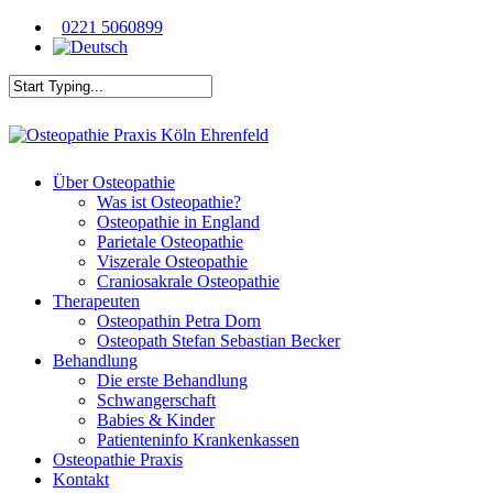
Skip
0221 5060899
to
main
content
Close
Search
Menu
Über Osteopathie
Was ist Osteopathie?
Osteopathie in England
Parietale Osteopathie
Viszerale Osteopathie
Craniosakrale Osteopathie
Therapeuten
Osteopathin Petra Dorn
Osteopath Stefan Sebastian Becker
Behandlung
Die erste Behandlung
Schwangerschaft
Babies & Kinder
Patienteninfo Krankenkassen
Osteopathie Praxis
Kontakt